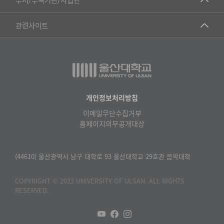
▷영어영문학과
공학교육혁신센터
건강가정지원센터
관련사이트
▷일본어·일본학과
과학영재교육원
교수협의회
▷중국어·중국학과
교무처교직팀
구내(경남)은행
▷프랑스어·프랑스학과
국어문화원
노동조합
▷스페인·중남미학과
국제교류처
생명윤리위원회
개인정보처리방침
▷역사·문화학과
기초과학연구소
이메일무단수집거부
온라인 기술거래 플랫폼
▷철학·상담학과
홈페이지의무공개대상
물리BK 미래혁신응집물질물리인재교육연구단
울산대신문
■사회과학대학
메이커스페이스
울산대학교 총동문회
(44610) 울산광역시 남구 대학로 93 울산대학교 29호관 음악대학
▷사회과학부
미래기술혁신융합형인재양성센터
울산대학교병원
ㆍ경제학전공
COPYRIGHT © 2022 UNIVERSITY OF ULSAN. ALL RIGHTS
반구대암각화유적보존연구소
RESERVED.
캠퍼스안전관리
ㆍ행정학전공
보육교사교육원
UCLASS
ㆍ국제관계학전공