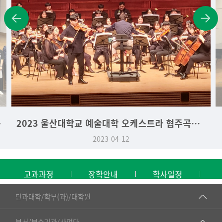
학생 시상식
2023 울산대학교 예술대학 오케스트라 협주곡의 밤
2023-04-12
교과과정
장학안내
학사일정
■인문대학
단과대학/학부(과)/대학원
▷국어국문학부
공동기기센터
부서/부속기관/사업단