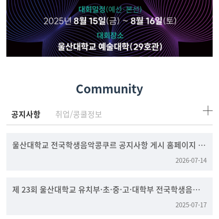
Community
공지사항
취업/콩쿨정보
울산대학교 전국학생음악콩쿠르 공지사항 게시 홈페이지 변
경 안내
2026-07-14
제 23회 울산대학교 유치부·초·중·고·대학부 전국학생음
악콩쿠르
2025-07-17