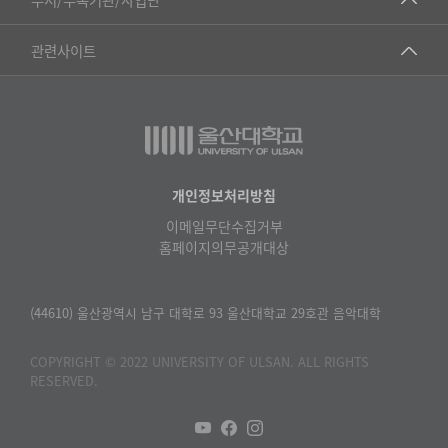
▷영어영문학과
공학교육혁신센터
건강가정지원센터
관련사이트
▷일본어·일본학과
과학영재교육원
교수협의회
▷중국어·중국학과
교무처교직팀
구내(경남)은행
▷프랑스어·프랑스학과
국어문화원
노동조합
▷스페인·중남미학과
국제교류처
생명윤리위원회
개인정보처리방침
▷역사·문화학과
기초과학연구소
이메일무단수집거부
온라인 기술거래 플랫폼
▷철학·상담학과
홈페이지의무공개대상
물리BK 미래혁신응집물질물리인재교육연구단
울산대신문
■사회과학대학
메이커스페이스
울산대학교 총동문회
(44610) 울산광역시 남구 대학로 93 울산대학교 29호관 음악대학
▷사회과학부
미래기술혁신융합형인재양성센터
울산대학교병원
ㆍ경제학전공
COPYRIGHT © 2022 UNIVERSITY OF ULSAN. ALL RIGHTS
반구대암각화유적보존연구소
RESERVED.
캠퍼스안전관리
ㆍ행정학전공
보육교사교육원
UCLASS
ㆍ국제관계학전공