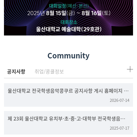
Community
공지사항
취업/콩쿨정보
울산대학교 전국학생음악콩쿠르 공지사항 게시 홈페이지 변
경 안내
2026-07-14
제 23회 울산대학교 유치부·초·중·고·대학부 전국학생음
악콩쿠르
2025-07-17