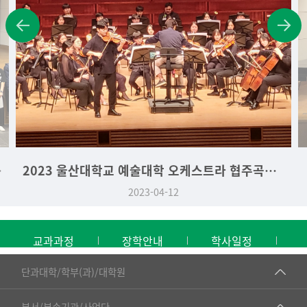
학생 시상식
2023 울산대학교 예술대학 오케스트라 협주곡의 밤
2023-04-12
교과과정
장학안내
학사일정
■인문대학
단과대학/학부(과)/대학원
▷국어국문학부
공동기기센터
부서/부속기관/사업단