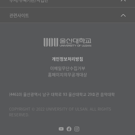
▷영어영문학과
공학교육혁신센터
건강가정지원센터
관련사이트
▷일본어·일본학과
과학영재교육원
교수협의회
▷중국어·중국학과
교무처교직팀
구내(경남)은행
▷프랑스어·프랑스학과
국어문화원
노동조합
▷스페인·중남미학과
국제교류처
생명윤리위원회
개인정보처리방침
▷역사·문화학과
기초과학연구소
이메일무단수집거부
온라인 기술거래 플랫폼
▷철학·상담학과
홈페이지의무공개대상
물리BK 미래혁신응집물질물리인재교육연구단
울산대신문
■사회과학대학
메이커스페이스
울산대학교 총동문회
(44610) 울산광역시 남구 대학로 93 울산대학교 29호관 음악대학
▷사회과학부
미래기술혁신융합형인재양성센터
울산대학교병원
ㆍ경제학전공
COPYRIGHT © 2022 UNIVERSITY OF ULSAN. ALL RIGHTS
반구대암각화유적보존연구소
RESERVED.
캠퍼스안전관리
ㆍ행정학전공
보육교사교육원
UCLASS
ㆍ국제관계학전공