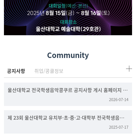
Community
공지사항
취업/콩쿨정보
울산대학교 전국학생음악콩쿠르 공지사항 게시 홈페이지 변
경 안내
2026-07-14
제 23회 울산대학교 유치부·초·중·고·대학부 전국학생음
악콩쿠르
2025-07-17