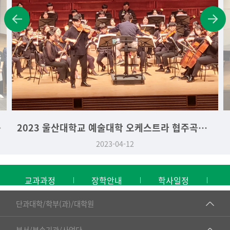
학생 시상식
2023 울산대학교 예술대학 오케스트라 협주곡의 밤
2023-04-12
교과과정
장학안내
학사일정
■인문대학
단과대학/학부(과)/대학원
▷국어국문학부
공동기기센터
부서/부속기관/사업단