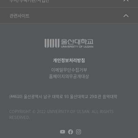
▷영어영문학과
공학교육혁신센터
건강가정지원센터
관련사이트
▷일본어·일본학과
과학영재교육원
교수협의회
▷중국어·중국학과
교무처교직팀
구내(경남)은행
▷프랑스어·프랑스학과
국어문화원
노동조합
▷스페인·중남미학과
국제교류처
생명윤리위원회
개인정보처리방침
▷역사·문화학과
기초과학연구소
이메일무단수집거부
온라인 기술거래 플랫폼
▷철학·상담학과
홈페이지의무공개대상
물리BK 미래혁신응집물질물리인재교육연구단
울산대신문
■사회과학대학
메이커스페이스
울산대학교 총동문회
(44610) 울산광역시 남구 대학로 93 울산대학교 29호관 음악대학
▷사회과학부
미래기술혁신융합형인재양성센터
울산대학교병원
ㆍ경제학전공
COPYRIGHT © 2022 UNIVERSITY OF ULSAN. ALL RIGHTS
반구대암각화유적보존연구소
RESERVED.
캠퍼스안전관리
ㆍ행정학전공
보육교사교육원
UCLASS
ㆍ국제관계학전공