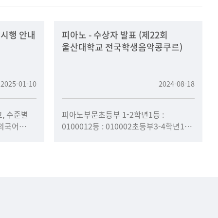
 시행 안내
피아노 - 수상자 발표 (제22회
울산대학교 전국학생음악콩쿠르)
2025-01-10
2024-08-18
, 수준별
피아노부문초등부 1-2학년1등 :
외국어
0100012등 : 010002초등부3-4학년1등:
조하여
0100052등: 0100083등 : 010006, 010
가.학과 간