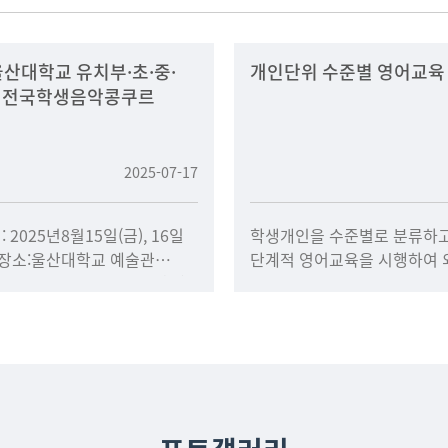
 울산대학교 유치부·초·중·
개인단위 수준별 영어교육
부 전국학생음악콩쿠르
2025-07-17
: 2025년8월15일(금), 16일
학생개인을 수준별로 분류하고
회 장소:울산대학교 예술관
단계적 영어교육을 시행하여 
.접수 기간: 2025년7월14(월)
역량을 강화하고자 하오니 협
(일)4.접수 및 문의
주시기 바랍니다.1. 도입배경 
영어능력 차이보다는