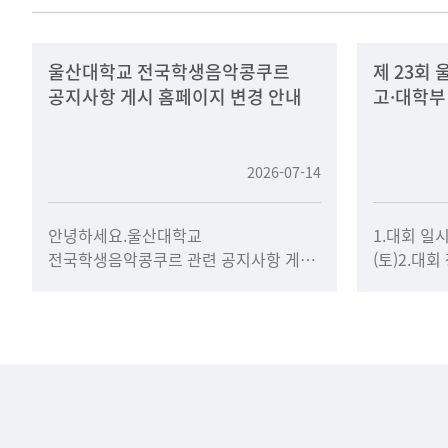
울산대학교 전국학생음악콩쿠르
제 23회
공지사항 게시 홈페이지 변경 안내
고·대학
2026-07-14
안녕하세요.울산대학교
1.대회 일시
전국학생음악콩쿠르 관련 공지사항 게시
(토)2.대
홈페이지가 아래와 같이 변경되었음을
(29호관)3
안내드립니다.기존에는 음악학부
~ 8월10일
홈페이지를 통해 공지사항을 안내해
드렸으나,