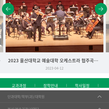
학생 시상식
2023 울산대학교 예술대학 오케스트라 협주곡의 밤
2023-04-12
교과과정
장학안내
학사일정
■인문대학
단과대학/학부(과)/대학원
▷국어국문학부
공동기기센터
부서/부속기관/사업단