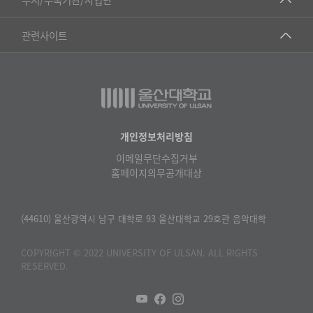
▷영어영문학과
공학교육혁신센터
건강가정지원센터
관련사이트
▷일본어·일본학과
과학영재교육원
교수협의회
▷중국어·중국학과
교무처교직팀
구내(경남)은행
▷프랑스어·프랑스학과
국어문화원
노동조합
▷스페인·중남미학과
국제교류처
생명윤리위원회
개인정보처리방침
▷역사·문화학과
기초과학연구소
이메일무단수집거부
온라인 기술거래 플랫폼
▷철학·상담학과
홈페이지의무공개대상
물리BK 미래혁신응집물질물리인재교육연구단
울산대신문
■사회과학대학
메이커스페이스
울산대학교 총동문회
(44610) 울산광역시 남구 대학로 93 울산대학교 29호관 음악대학
▷사회과학부
미래기술혁신융합형인재양성센터
울산대학교병원
ㆍ경제학전공
COPYRIGHT © 2022 UNIVERSITY OF ULSAN. ALL RIGHTS
반구대암각화유적보존연구소
RESERVED.
캠퍼스안전관리
ㆍ행정학전공
보육교사교육원
UCLASS
ㆍ국제관계학전공