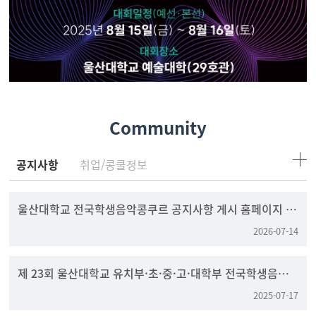
Community
공지사항
취업/콩쿨정보
울산대학교 전국학생음악콩쿠르 공지사항 게시 홈페이지 변
경 안내
2026-07-14
제 23회 울산대학교 유치부·초·중·고·대학부 전국학생음
악콩쿠르
2025-07-17