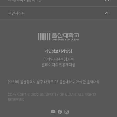
▷영어영문학과
공학교육혁신센터
건강가정지원센터
관련사이트
▷일본어·일본학과
과학영재교육원
교수협의회
▷중국어·중국학과
교무처교직팀
구내(경남)은행
▷프랑스어·프랑스학과
국어문화원
노동조합
▷스페인·중남미학과
국제교류처
생명윤리위원회
개인정보처리방침
▷역사·문화학과
기초과학연구소
이메일무단수집거부
온라인 기술거래 플랫폼
▷철학·상담학과
홈페이지의무공개대상
물리BK 미래혁신응집물질물리인재교육연구단
울산대신문
■사회과학대학
메이커스페이스
울산대학교 총동문회
(44610) 울산광역시 남구 대학로 93 울산대학교 29호관 음악대학
▷사회과학부
미래기술혁신융합형인재양성센터
울산대학교병원
ㆍ경제학전공
COPYRIGHT © 2022 UNIVERSITY OF ULSAN. ALL RIGHTS
반구대암각화유적보존연구소
RESERVED.
캠퍼스안전관리
ㆍ행정학전공
보육교사교육원
UCLASS
ㆍ국제관계학전공