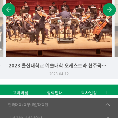
학생 시상식
2023 울산대학교 예술대학 오케스트라 협주곡의 밤
2023-04-12
교과과정
장학안내
학사일정
■인문대학
단과대학/학부(과)/대학원
▷국어국문학부
공동기기센터
부서/부속기관/사업단