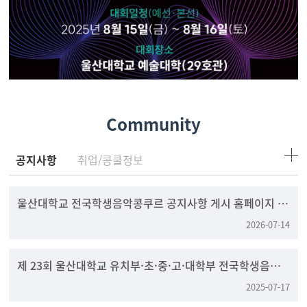
Community
공지사항
취업/콩쿨정보
울산대학교 전국학생음악콩쿠르 공지사항 게시 홈페이지 변
경 안내
2026-07-14
제 23회 울산대학교 유치부·초·중·고·대학부 전국학생음
악콩쿠르
2025-07-17