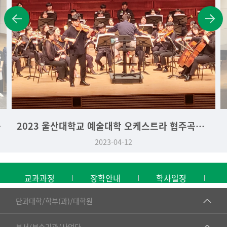
학생 시상식
2023 울산대학교 예술대학 오케스트라 협주곡의 밤
2023-04-12
교과과정
장학안내
학사일정
■인문대학
단과대학/학부(과)/대학원
▷국어국문학부
공동기기센터
부서/부속기관/사업단