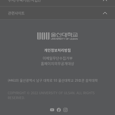
▷영어영문학과
공학교육혁신센터
건강가정지원센터
관련사이트
▷일본어·일본학과
과학영재교육원
교수협의회
▷중국어·중국학과
교무처교직팀
구내(경남)은행
▷프랑스어·프랑스학과
국어문화원
노동조합
▷스페인·중남미학과
국제교류처
생명윤리위원회
개인정보처리방침
▷역사·문화학과
기초과학연구소
이메일무단수집거부
온라인 기술거래 플랫폼
▷철학·상담학과
홈페이지의무공개대상
물리BK 미래혁신응집물질물리인재교육연구단
울산대신문
■사회과학대학
메이커스페이스
울산대학교 총동문회
(44610) 울산광역시 남구 대학로 93 울산대학교 29호관 음악대학
▷사회과학부
미래기술혁신융합형인재양성센터
울산대학교병원
ㆍ경제학전공
COPYRIGHT © 2022 UNIVERSITY OF ULSAN. ALL RIGHTS
반구대암각화유적보존연구소
RESERVED.
캠퍼스안전관리
ㆍ행정학전공
보육교사교육원
UCLASS
ㆍ국제관계학전공