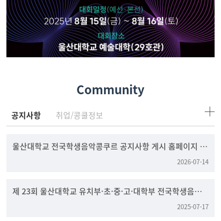
Community
공지사항
취업/콩쿨정보
울산대학교 전국학생음악콩쿠르 공지사항 게시 홈페이지 변
경 안내
2026-07-14
제 23회 울산대학교 유치부·초·중·고·대학부 전국학생음
악콩쿠르
2025-07-17