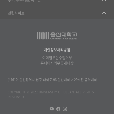
▷영어영문학과
공학교육혁신센터
건강가정지원센터
관련사이트
▷일본어·일본학과
과학영재교육원
교수협의회
▷중국어·중국학과
교무처교직팀
구내(경남)은행
▷프랑스어·프랑스학과
국어문화원
노동조합
▷스페인·중남미학과
국제교류처
생명윤리위원회
개인정보처리방침
▷역사·문화학과
기초과학연구소
이메일무단수집거부
온라인 기술거래 플랫폼
▷철학·상담학과
홈페이지의무공개대상
물리BK 미래혁신응집물질물리인재교육연구단
울산대신문
■사회과학대학
메이커스페이스
울산대학교 총동문회
(44610) 울산광역시 남구 대학로 93 울산대학교 29호관 음악대학
▷사회과학부
미래기술혁신융합형인재양성센터
울산대학교병원
ㆍ경제학전공
COPYRIGHT © 2022 UNIVERSITY OF ULSAN. ALL RIGHTS
반구대암각화유적보존연구소
RESERVED.
캠퍼스안전관리
ㆍ행정학전공
보육교사교육원
UCLASS
ㆍ국제관계학전공