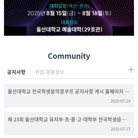
Community
공지사항
취업/콩쿨정보
울산대학교 전국학생음악콩쿠르 공지사항 게시 홈페이지 변
경 안내
2026-07-14
제 23회 울산대학교 유치부·초·중·고·대학부 전국학생음
악콩쿠르
2025-07-17