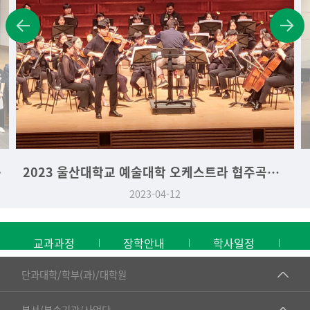
학생 시상식
2023 울산대학교 예술대학 오케스트라 협주곡의 밤
2023-04-12
교과과정
장학안내
학사일정
■인문대학
단과대학/학부(과)/대학원
▷국어국문학부
공동기기센터
부서/부속기관/사업단