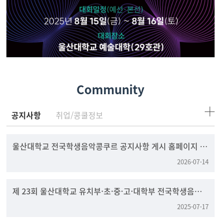
Community
공지사항
취업/콩쿨정보
울산대학교 전국학생음악콩쿠르 공지사항 게시 홈페이지 변
경 안내
2026-07-14
제 23회 울산대학교 유치부·초·중·고·대학부 전국학생음
악콩쿠르
2025-07-17