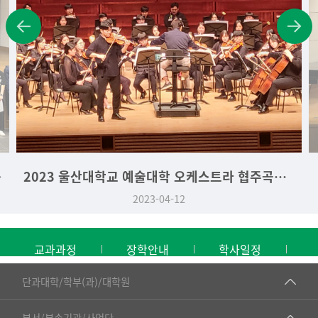
2023 울산대학교 예술대학 오케스트라 협주곡의 밤
2023 우수신입생 연주회
2023-03-29
교과과정
장학안내
학사일정
■인문대학
단과대학/학부(과)/대학원
▷국어국문학부
공동기기센터
부서/부속기관/사업단