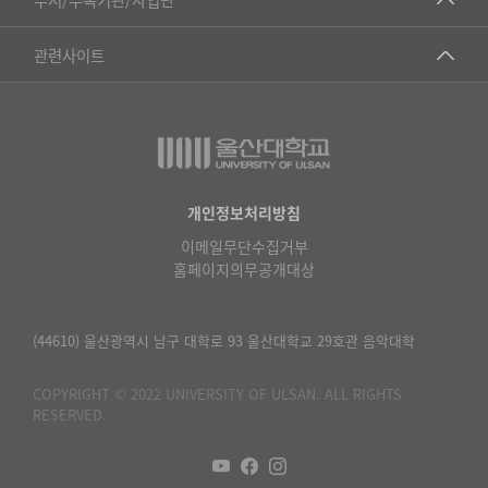
▷영어영문학과
공학교육혁신센터
건강가정지원센터
관련사이트
▷일본어·일본학과
과학영재교육원
교수협의회
▷중국어·중국학과
교무처교직팀
구내(경남)은행
▷프랑스어·프랑스학과
국어문화원
노동조합
▷스페인·중남미학과
국제교류처
생명윤리위원회
개인정보처리방침
▷역사·문화학과
기초과학연구소
이메일무단수집거부
온라인 기술거래 플랫폼
▷철학·상담학과
홈페이지의무공개대상
물리BK 미래혁신응집물질물리인재교육연구단
울산대신문
■사회과학대학
메이커스페이스
울산대학교 총동문회
(44610) 울산광역시 남구 대학로 93 울산대학교 29호관 음악대학
▷사회과학부
미래기술혁신융합형인재양성센터
울산대학교병원
ㆍ경제학전공
COPYRIGHT © 2022 UNIVERSITY OF ULSAN. ALL RIGHTS
반구대암각화유적보존연구소
RESERVED.
캠퍼스안전관리
ㆍ행정학전공
보육교사교육원
UCLASS
ㆍ국제관계학전공