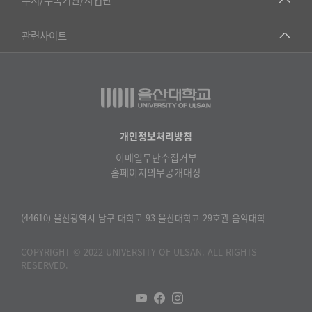
▷영어영문학과
공학교육혁신센터
건강가정지원센터
관련사이트
▷일본어·일본학과
과학영재교육원
교수협의회
▷중국어·중국학과
교무처교직팀
구내(경남)은행
▷프랑스어·프랑스학과
국어문화원
노동조합
▷스페인·중남미학과
국제교류처
생명윤리위원회
개인정보처리방침
▷역사·문화학과
기초과학연구소
이메일무단수집거부
온라인 기술거래 플랫폼
▷철학·상담학과
홈페이지의무공개대상
물리BK 미래혁신응집물질물리인재교육연구단
울산대신문
■사회과학대학
메이커스페이스
울산대학교 총동문회
(44610) 울산광역시 남구 대학로 93 울산대학교 29호관 음악대학
▷사회과학부
미래기술혁신융합형인재양성센터
울산대학교병원
ㆍ경제학전공
COPYRIGHT © 2022 UNIVERSITY OF ULSAN. ALL RIGHTS
반구대암각화유적보존연구소
RESERVED.
캠퍼스안전관리
ㆍ행정학전공
보육교사교육원
UCLASS
ㆍ국제관계학전공