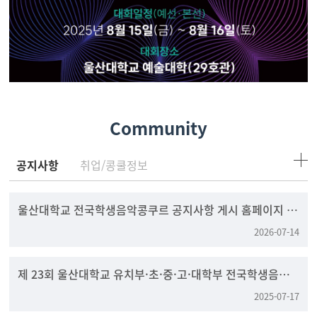
Community
공지사항
취업/콩쿨정보
울산대학교 전국학생음악콩쿠르 공지사항 게시 홈페이지 변
경 안내
2026-07-14
제 23회 울산대학교 유치부·초·중·고·대학부 전국학생음
악콩쿠르
2025-07-17