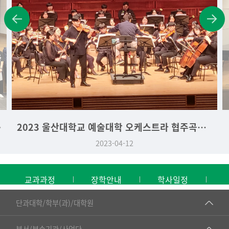
학생 시상식
2023 울산대학교 예술대학 오케스트라 협주곡의 밤
2023-04-12
교과과정
장학안내
학사일정
■인문대학
단과대학/학부(과)/대학원
▷국어국문학부
공동기기센터
부서/부속기관/사업단