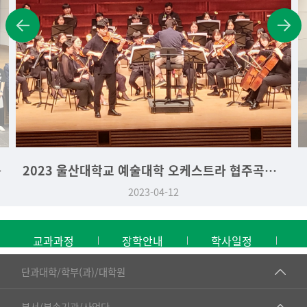
학생 시상식
2023 울산대학교 예술대학 오케스트라 협주곡의 밤
2023-04-12
교과과정
장학안내
학사일정
■인문대학
단과대학/학부(과)/대학원
▷국어국문학부
공동기기센터
부서/부속기관/사업단