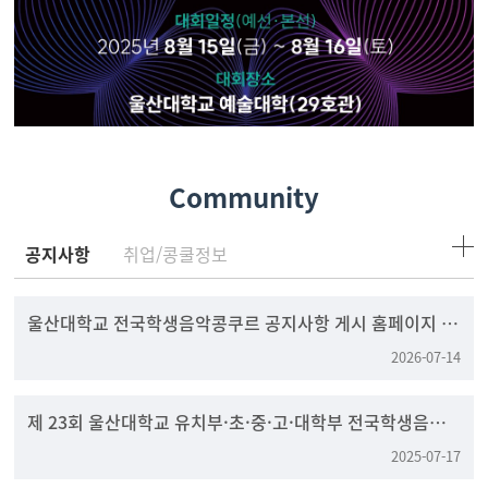
Community
공지사항
취업/콩쿨정보
울산대학교 전국학생음악콩쿠르 공지사항 게시 홈페이지 변
경 안내
2026-07-14
제 23회 울산대학교 유치부·초·중·고·대학부 전국학생음
악콩쿠르
2025-07-17