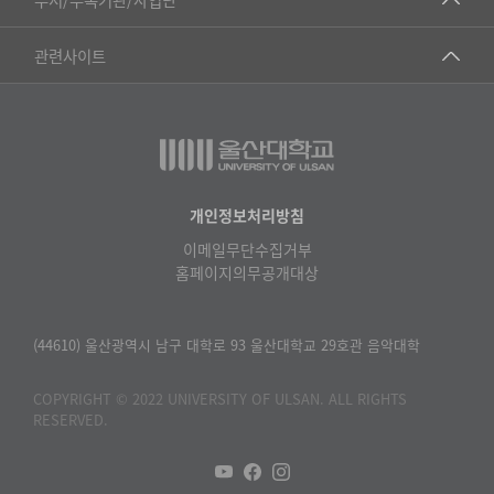
▷영어영문학과
공학교육혁신센터
건강가정지원센터
관련사이트
▷일본어·일본학과
과학영재교육원
교수협의회
▷중국어·중국학과
교무처교직팀
구내(경남)은행
▷프랑스어·프랑스학과
국어문화원
노동조합
▷스페인·중남미학과
국제교류처
생명윤리위원회
개인정보처리방침
▷역사·문화학과
기초과학연구소
이메일무단수집거부
온라인 기술거래 플랫폼
▷철학·상담학과
홈페이지의무공개대상
물리BK 미래혁신응집물질물리인재교육연구단
울산대신문
■사회과학대학
메이커스페이스
울산대학교 총동문회
(44610) 울산광역시 남구 대학로 93 울산대학교 29호관 음악대학
▷사회과학부
미래기술혁신융합형인재양성센터
울산대학교병원
ㆍ경제학전공
COPYRIGHT © 2022 UNIVERSITY OF ULSAN. ALL RIGHTS
반구대암각화유적보존연구소
RESERVED.
캠퍼스안전관리
ㆍ행정학전공
보육교사교육원
UCLASS
ㆍ국제관계학전공